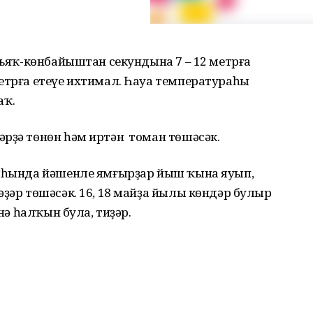
өньяҡ-көнбайыштан секундына 7 – 12 метрға
етрға етеүе ихтимал. Һауа температураһы
аҡ.
әрҙә төнөн һәм иртән томан төшәсәк.
тыһында йәшенле ямғырҙар йыш ҡына яуып,
әҙәр төшәсәк. 16, 18 майҙа йылы көндәр булыр
әнә һалҡын була, тиҙәр.