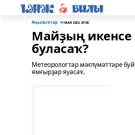
Яңылыҡтар
11 МАЯ 2022, 07:00
Майҙың икенсе
буласаҡ?
Метеорологтар мәғлүмәттәре буй
ямғырҙар яуасаҡ.