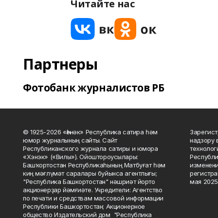
Читайте нас
Партнеры
Фотобанк журналистов РБ
© 1925-2026 «Һәнәк» Республика сатира һәм
Зарегист
юмор журналының сайты. Сайт
надзору 
Республиканского журнала сатиры и юмора
технолог
«Хэнэк» («Вилы»). Ойоштороусылары:
Республи
Башҡортостан Республикаһының Матбуғат һәм
изменени
киң мәғлүмәт саралары буйынса агентлығы;
регистра
"Республика Башкортостан" нәшриәт йорто
мая 2025
акционерҙар йәмғиәте. Учредители: Агентство
по печати и средствам массовой информации
Республики Башкортостан; Акционерное
общество Издательский дом "Республика