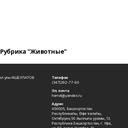
Рубрика "Животные"
кил улы ИШБУЛАТОВ
Телефон
(347)292-77-60
Эл. почта
henvil@yandex.ru
Адрес
450005, Башҡортостан
Республикаһы, Өфө ҡалаһы,
Октябрҙең 50 йыллығы урамы, 13.
Республика Башкортостан, г. Уфа,