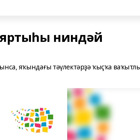
 яртыһы ниндәй
ынса, яҡындағы тәүлектәрҙә ҡыҫҡа ваҡытл