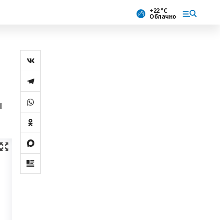
+22 °С
Облачно
ы