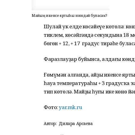
Майҙың икенсе яртыһы ниндәй буласаҡ?
Шулай ук елдең көсәйеүе көтөлә: к
тиклем, көсәйгәндә секундына 18 м
бөгөн + 12, + 17 градус тирәһе булас
Фаразлауҙар буйынса, алдағы көнд
Ғөмүмән алғанда, айҙың икенсе яр
һауа температураһы + 3 градусҡа ҡ
тип көтөлә. Майҙың һуңғы ике көнө й
Фото:
yar.mk.ru
Автор:
Дилара Арсаева