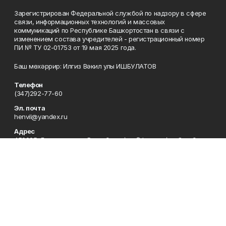
Зарегистрирован Федеральной службой по надзору в сфере
связи, информационных технологий и массовых
коммуникаций по Республике Башкортостан в связи с
изменением состава учредителей - регистрационный номер
ПИ № ТУ 02-01753 от 19 мая 2025 года.
Баш мөхәррир: Илгиз Вәкил улы ИШБУЛАТОВ
Телефон
(347)292-77-60
Эл. почта
henvil@yandex.ru
Адрес
450005, Башҡортостан Республикаһы, Өфө ҡалаһы, Октябрҙең
50 йыллығы урамы, 13. Республика Башкортостан, г. Уфа, ул.
50-летия Октября, 13.
Редакция
(347)292-77-60
Приемная
(347)292-77-60