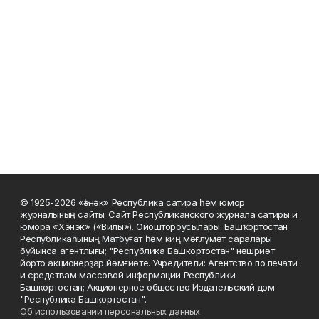
© 1925-2026 «Һәнәк» Республика сатира һәм юмор
журналының сайты. Сайт Республиканского журнала сатиры и
юмора «Хэнэк» («Вилы»). Ойоштороусылары: Башҡортостан
Республикаһының Матбуғат һәм киң мәғлүмәт саралары
буйынса агентлығы; "Республика Башкортостан" нәшриәт
йорто акционерҙар йәмғиәте. Учредители: Агентство по печати
и средствам массовой информации Республики
Башкортостан; Акционерное общество Издательский дом
"Республика Башкортостан".
Об использовании персональных данных