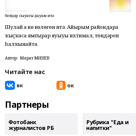
Әбейҙәр сыуағы дауам итә
Шулай ҙа көҙ көҙлөгөн итә. Айырым райондарҙа
ҡыҫҡаса ямғырҙар яуыуы ихтимал, төндәрен
һалҡынайта.
Автор:
Марат ӘМИНЕВ
Читайте нас
Партнеры
Фотобанк
Рубрика "Еда и
журналистов РБ
напитки"