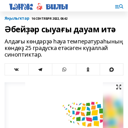
Яңылыҡтар
16 СЕНТЯБРЯ 2022, 06:42
Әбейҙәр сыуағы дауам итә
Алдағы көндәрҙә һауа температураһының
көндөҙ 25 градусҡа етәсәген күҙаллай
синоптиктар.