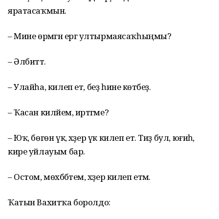
яратасаҡмын.
– Мине өрмәгән ергә ултырмаясаҡһыңмы?
– Әлбиттә.
– Улайһа, килеп ет, беҙ һине көтәбеҙ.
– Ҡасан киләйем, иртәгәме?
– Юҡ, бөгөн үк, хәҙер үк килеп ет. Тиҙ бул, юғиһә,
кире уйлауым бар.
– Остом, мөхәббәтем, хәҙер килеп етәм.
Ҡатын Вахитҡа боролдо: