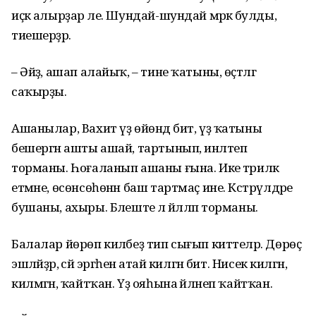
иҫкә алырҙар әле. Шундай-шундай мәрәкә булды,
тиешерҙәр.
– Әйҙә, ашап алайыҡ, – тине ҡатыны, өҫтәлгә
саҡырҙы.
Ашанылар, Вахит үҙ өйөндә бит, үҙ ҡатыны
бешергән ашты ашай, тартынып, инәлтеп
торманы. Һоғаланып ашаны ғына. Ике тәрилкә
етмәне, өсөнсөһөнән баш тартмаҫ ине. Кәстрүлдәре
бушаны, ахыры. Бәлеште лә йәлләп торманы.
Балалар йөрөп киләбеҙ тип сығып киттеләр. Дөрөҫ
эшләйҙәр, әсәй эргәһенә атай килгән бит. Нисек килгән,
килмәгән, ҡайтҡан. Үҙ ояһына әйләнеп ҡайтҡан.