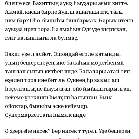
бәлеше еҫе. Вахиттың ауыҙ һыуҙары ағып китте.
Аҡмай, кисәнән бирле йүнләп ашағаны юҡ, тағы
нимә бар? Оһо, быныһы бишбармаҡ. Һарыҡ итенән
ауыҙҙа иреп тора. Һалмаһын Сәүиә үҙе ҡырҡҡан,
гәзит ҡалынлығы ла булмаҫ.
Вахит үҙе лә алйот. Ошондай егәрле ҡатынды,
уның бешеренеүен, ике балаһын мөрхәтһенмәй
ташлап сығып китһен инде. Балалары атай тип
өҙөлөп тора ине бит әле. Сәүиәнең һәр ваҡыт аш
һоҫолған, иҙәне йыуылған, өйө йыйыштырылған,
кейеме үтекләнгән һәм тәҫләп һалынған. Бына
ойоҡтар, быныһы эске кейемдәр.
Супермаркеттағы һымаҡ инде.
Ә хәҙергеһе нисек? Бер нисек тә түгел. Үҙе бешеренә,