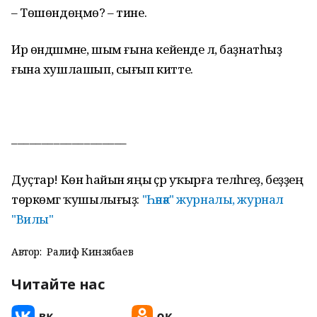
– Төшөндөңмө? – тине.
Ир өндәшмәне, шым ғына кейенде лә, баҙнатһыҙ
ғына хушлашып, сығып китте.
–––––––––––––––––––
Дуҫтар! Көн һайын яңы әҫәр уҡырға теләһәгеҙ, беҙҙең
төркөмгә ҡушылығыҙ:
"Һәнәк" журналы, журнал
"Вилы"
Автор:
Ралиф Кинзябаев
Читайте нас