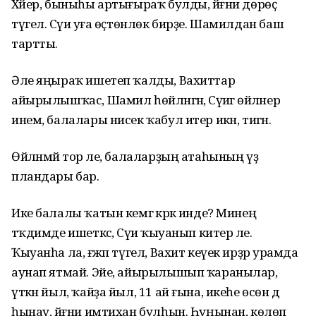
Хәйер, быныһы артығыраҡ булды, йәғни дөрөҫ
түгел. Сәүиә уға өҫтөнлөк бирҙе. Шамилдан баш
тартты.
Әле яңыраҡ ишетеп ҡалды, Вахиттар
айырылышҡас, Шамил һөйләнгән, Сәүиәгә өйләнер
инем, балалары нисек ҡабул итер икән, тигән.
Өйләнмәй тор әле, балаларҙың атаһының үҙ
пландары бар.
Ике балалы ҡатын кемгә кәрәк инде? Минең
тәҡдимде ишеткәс, Сәүиә ҡыуанып китер әле.
Ҡыуанһа ла, ғәжәп түгел, Вахит кеүек ирҙәр урамда
аунап ятмай. Эйе, айырылышып ҡаранылар, ә
үткән йыл, ҡайҙа йыл, 11 ай ғына, икеһе өсөн дә
һынау, йәғни имтихан булһын. Һуңынан, көлөп