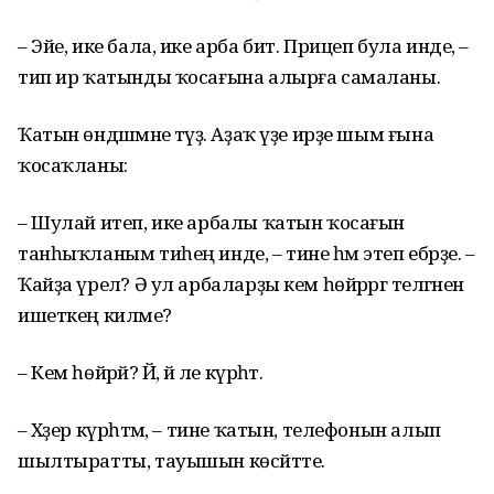
– Эйе, ике бала, ике арба бит. Прицеп була инде, –
тип ир ҡатынды ҡосағына алырға самаланы.
Ҡатын өндәшмәне тәүҙә. Аҙаҡ үҙе ирҙе шым ғына
ҡосаҡланы:
– Шулай итеп, ике арбалы ҡатын ҡосағын
танһыҡланым тиһең инде, – тине һәм этеп ебәрҙе. –
Ҡайҙа үрелә? Ә ул арбаларҙы кем һөйрәргә теләгәнен
ишеткең киләме?
– Кем һөйрәй? Йә, йә әле күрһәт.
– Хәҙер күрһәтәм, – тине ҡатын, телефонын алып
шылтыратты, тауышын көсәйтте.