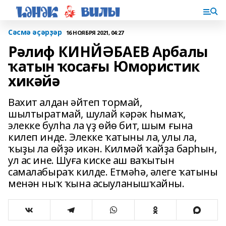
Сәсмә әҫәрҙәр
16 НОЯБРЯ 2021, 04:27
Рәлиф КИНЙӘБАЕВ Арбалы
ҡатын ҡосағы Юмористик
хикәйә
Вахит алдан әйтеп тормай,
шылтыратмай, шулай кәрәк һымаҡ,
элекке булһа ла үҙ өйө бит, шым ғына
килеп инде. Элекке ҡатыны ла, улы ла,
ҡыҙы ла өйҙә икән. Килмәй ҡайҙа барһын,
ул ас ине. Шуға киске аш ваҡытын
самалабыраҡ килде. Етмәһә, әлеге ҡатыны
менән ныҡ ҡына асыуланышҡайны.