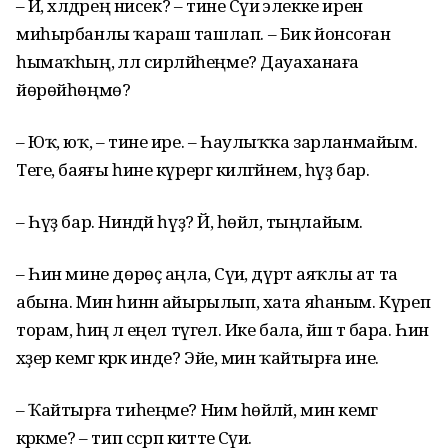
– Йә, хәлдәрең нисек? – тине Сәүиә элекке иренә
миһырбанлы ҡараш ташлап. – Бик йонсоған
һымаҡһың, әллә сирләйһеңме? Дауаханаға
йөрөйһөңмө?
– Юҡ, юҡ, – тине ире. – Һаулыҡҡа зарланмайым.
Теге, баяғы һине күрергә килгәйнем, һүҙ бар.
– Һүҙ бар. Ниндәй һүҙ? Йә, һөйлә, тыңлайым.
– Һин мине дөрөҫ аңла, Сәүиә, дүрт аяҡлы ат та
абына. Мин һинән айырылып, хата яһаным. Күреп
торам, һиңә лә еңел түгел. Ике бала, йәш тә бара. Һин
хәҙер кемгә кәрәк инде? Эйе, мин ҡайтырға ине.
– Ҡайтырға тиһеңме? Нимә һөйләй, мин кемгә
кәрәкме? – тип сәсрәп китте Сәүиә.