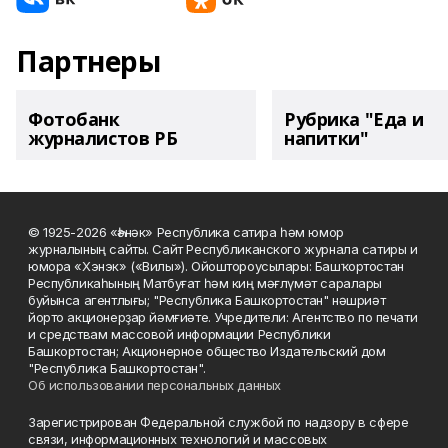
Партнеры
Фотобанк
Рубрика "Еда и
журналистов РБ
напитки"
© 1925-2026 «Һәнәк» Республика сатира һәм юмор
журналының сайты. Сайт Республиканского журнала сатиры и
юмора «Хэнэк» («Вилы»). Ойоштороусылары: Башҡортостан
Республикаһының Матбуғат һәм киң мәғлүмәт саралары
буйынса агентлығы; "Республика Башкортостан" нәшриәт
йорто акционерҙар йәмғиәте. Учредители: Агентство по печати
и средствам массовой информации Республики
Башкортостан; Акционерное общество Издательский дом
"Республика Башкортостан".
Об использовании персональных данных
Зарегистрирован Федеральной службой по надзору в сфере
связи, информационных технологий и массовых