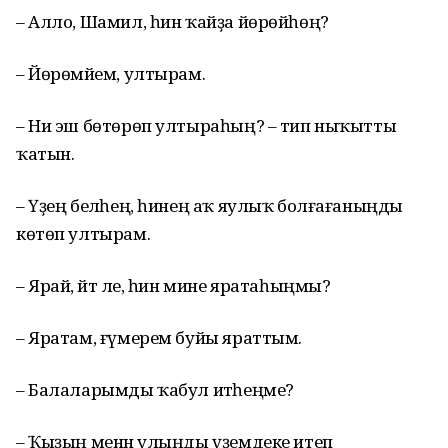
– Алло, Шамил, һин ҡайҙа йөрөйһөң?
– Йөрөмәйем, ултырам.
– Ни эш бөтөрөп ултыраһың? – тип ныҡытты
ҡатын.
– Үҙең беләһең, һинең аҡ яулыҡ болғағаныңды
көтөп ултырам.
– Ярай, әйт әле, һин мине яратаһыңмы?
– Яратам, ғүмерем буйы яраттым.
– Балаларымды ҡабул итәһеңме?
– Ҡыҙың менән улыңды үҙемдеке итеп