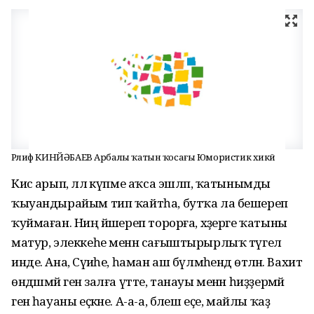
Рәлиф КИНЙӘБАЕВ Арбалы ҡатын ҡосағы Юмористик хикәйә
Кисә арып, әллә күпме аҡса эшләп, ҡатынымды
ҡыуандырайым тип ҡайтһа, бутҡа ла бешереп
ҡуймаған. Ниңә йәшереп торорға, хәҙерге ҡатыны
матур, элеккеһе менән сағыштырырлыҡ түгел
инде. Ана, Сәүиәһе, һаман аш бүлмәһендә өтәләнә. Вахит
өндәшмәй генә залға үтте, танауы менән һиҙҙермәй
генә һауаны еҫкәне. А-а-а, бәлеш еҫе, майлы ҡаҙ