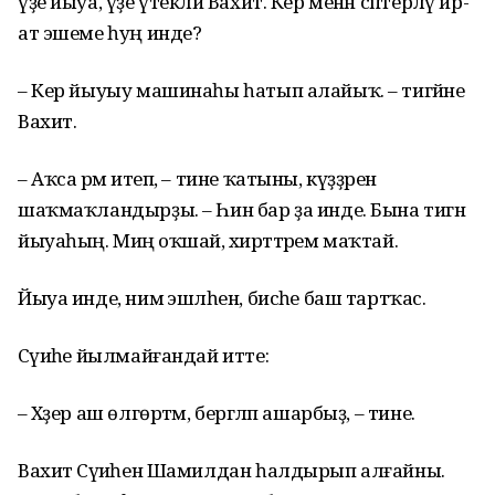
үҙе йыуа, үҙе үтекләй Вахит. Кер менән сәптерләү ир-
ат эшеме һуң инде?
– Кер йыуыу машинаһы һатып алайыҡ. – тигәйне
Вахит.
– Аҡса әрәм итеп, – тине ҡатыны, күҙҙәрен
шаҡмаҡландырҙы. – Һин бар ҙа инде. Бына тигән
йыуаһың. Миңә оҡшай, әхирәттәрем маҡтай.
Йыуа инде, нимә эшләһен, бисәһе баш тартҡас.
Сәүиәһе йылмайғандай итте:
– Хәҙер аш өлгөртәм, бергәләп ашарбыҙ, – тине.
Вахит Сәүиәһен Шамилдан һалдырып алғайны.