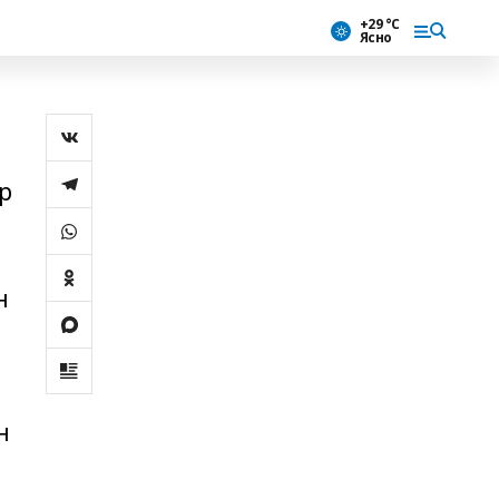
+29 °С
Ясно
р
н
н