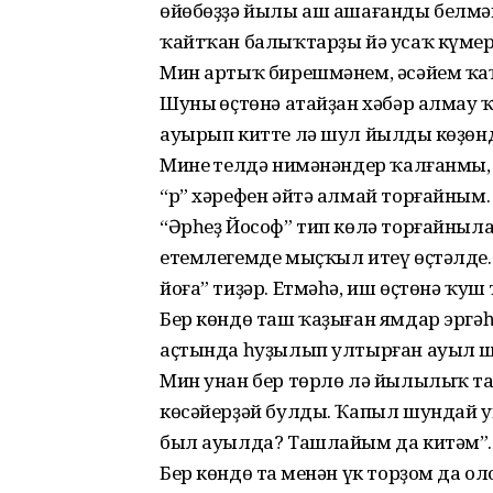
өйөбөҙҙә йылы аш ашағанды белмәй
ҡайтҡан балыҡтарҙы йә усаҡ күмере
Мин артыҡ бирешмәнем, әсәйем ҡа
Шуның өҫтөнә атайҙан хәбәр алмау
ауырып китте лә шул йылдың көҙөн
Минең телдә нимәнәндер ҡалғанмы,
“р” хәрефен әйтә алмай торғайным
“Әрһеҙ Йософ” тип көлә торғайныла
етемлегемде мыҫҡыл итеү өҫтәлде. 
йоға” тиҙәр. Етмәһә, иш өҫтөнә ҡуш
Бер көндө таш ҡаҙыған ямдар эргә
аҫтында һуҙылып ултырған ауыл шө
Мин унан бер төрлө лә йылылыҡ та
көсәйерҙәй булды. Ҡапыл шундай уй
был ауылда? Ташлайым да китәм”.
Бер көндө таң менән үк торҙом да 