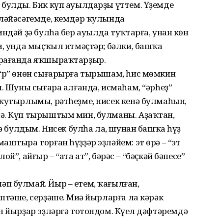
булды. Бик күп ауылдарҙы үттем. Үҙемдең
шләйәсәгемде, кемдәр ҡулында
индәй ҙә булһа бер ауылда туҡтарға, унан көн
и, унда мыҫҡыл итмәҫтәр; бәлки, башҡа
арағанда яҡшыраҡтарҙыр.
 “р” өнөн сығарырға тырышам, һис мөмкин
я. Шуны сығара алғанда, исмаһам, “әрһеҙ”
 ҡутырлымы, рәтһеҙме, нисек кенә булмаһын,
ә. Күп тырыштым мин, булманы. Аҙаҡтан,
кә булдым. Нисек булһа ла, шунан башҡа һүҙ
аштыра торған һүҙҙәр эҙләйем: эт өрә – “эт
й”, айғыр – “ата ат”, бәрәс – “бәҫкәй бәпесе”
п булмай. Йыр – етем, ҡағылған,
птәше, серҙәше. Миңә йырларға ла кәрәк
н йырҙар эҙләргә тотондом. Күңел дәфтәремдә