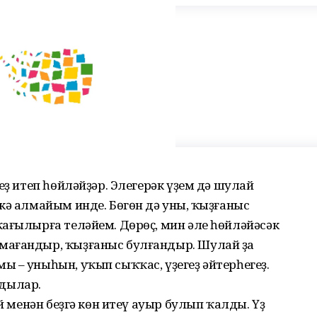
еҙ итеп һөйләйҙәр. Элегерәк үҙем дә шулай
кә алмайым инде. Бөгөн дә уның, ҡыҙғаныс
ағылырға теләйем. Дөрөҫ, мин әле һөйләйәсәк
мағандыр, ҡыҙғаныс булғандыр. Шулай ҙа
 – уныһын, уҡып сыҡҡас, үҙегеҙ әйтерһегеҙ.
дылар.
әй менән беҙгә көн итеү ауыр булып ҡалды. Үҙ