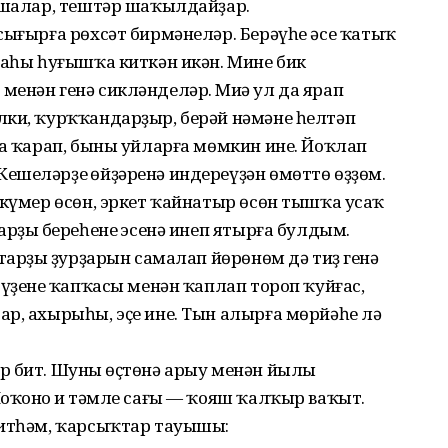
рошалар, тештәр шаҡылдайҙар.
сығырға рөхсәт бирмәнеләр. Берәүһе әсе ҡатыҡ
жаһы һуғышҡа киткән икән. Мине бик
енән генә сикләнделәр. Миңә ул да ярап
лки, ҡурҡҡандарҙыр, берәй нәмәне һелтәп
ма ҡарап, быны уйларға мөмкин ине. Йоҡлап
шеләрҙең өйҙәренә индереүҙән өмөттө өҙҙөм.
 күмер өсөн, эркет ҡайнатыр өсөн тышҡа усаҡ
рҙың береһенең эсенә инеп ятырға булдым.
тарҙың ҙурҙарын самалап йөрөнөм дә тиҙ генә
үҙенең ҡапҡасы менән ҡаплап тороп ҡуйғас,
р, ахырыһы, эҫе ине. Тын алырға мөрйәһе лә
р бит. Шуның өҫтөнә арыу менән йылы
оҡоноң иң тәмле сағы — ҡояш ҡалҡыр ваҡыт.
китһәм, ҡарсыҡтар тауышы: