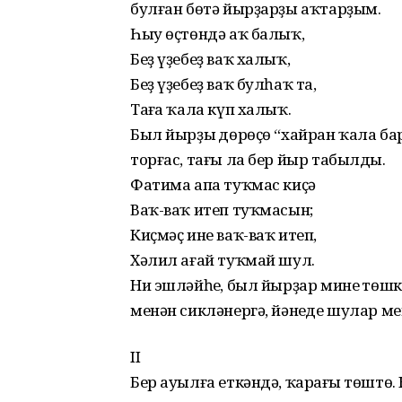
булған бөтә йырҙарҙы аҡтарҙым.
Һыу өҫтөндә аҡ балыҡ,
Беҙ үҙебеҙ ваҡ халыҡ,
Беҙ үҙебеҙ ваҡ булһаҡ та,
Таңға ҡала күп халыҡ.
Был йырҙың дөрөҫө “хайран ҡала ба
торғас, тағы ла бер йыр табылды.
Фатима апа туҡмас киҫә
Ваҡ-ваҡ итеп туҡмасын;
Киҫмәҫ ине ваҡ-ваҡ итеп,
Хәлил ағай туҡмай шул.
Ни эшләйһең, был йырҙар минең төш
менән сикләнергә, йәнеңде шулар м
II
Бер ауылға еткәндә, ҡараңғы төштө. К