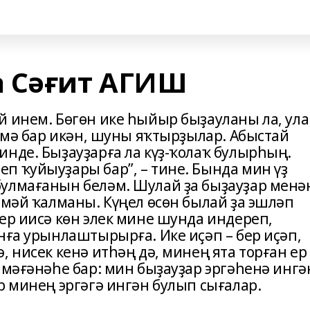
а Сәғит АГИШ
й инем. Бөгөн ике һыйыр быҙауланы ла, ула
нәмә бар икән, шуны яҡтырҙылар. Абыстай
инде. Быҙауҙарға ла күҙ-ҡолаҡ булырһың.
п ҡуйыуҙары бар”, – тине. Бында мин үҙ
улмағанын беләм. Шулай ҙа быҙауҙар менә
рмәй ҡалманы. Күңел өсөн былай ҙа эшләп
ер иисә көн элек мине шунда индереп,
нға урынлаштырырға. Ике иҫәп – бер иҫәп,
, нисек кенә итһәң дә, минең ята торған ер
 мәғәнәһе бар: мин быҙауҙар эргәһенә ингә
р минең эргәгә ингән булып сығалар.