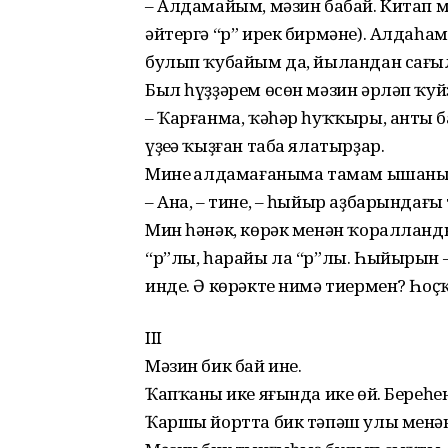
– Алдамайым, мәзин бабай. Китап м
әйтергә “р” ирек бирмәне). Алдаһам
булып ҡубайым да, йыландан сағы
Был һүҙҙәрем өсөн мәзин әрләп ҡуй
– Ҡарғанма, ҡәһәр һуҡҡыры, антың ба
үҙеңә ҡыҙған таба ялатырҙар.
Минең алдамағаныма тамам ышанып
– Ана, – тине, – һыйыр аҙбарындағы
Мин һәнәк, көрәк менән ҡораллан
“р”лы, һарайы ла “р”лы. Һыйырын 
инде. Ә көрәкте нимә тиермен? Һоҫ
III
Мәзин бик бай ине.
Ҡапҡаның ике яғында ике өй. Береһе
Ҡаршы йортта бик тәпәш улы менән