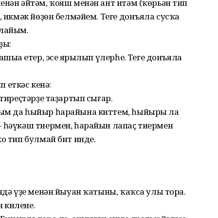
енән әйтәм, ҡояш менән ант итәм (ҡөрьән тип
, икмәк йөҙөн белмәйем. Теге донъяла сусҡа
лайым.
ҙы:
шыңа етер, эсең ярылып үлерһең. Теге донъяла
 еткәс кенә:
 тиреҫтәрҙе таҙартып сығар.
дым да һыйыр һарайына киттем, һыйыры ла
– һәүкәш тиермен, һарайын лапаҫ тиермен
ҡо тип булмай бит инде.
ндә үҙе менән йыуан ҡатыны, ҡаҡса улы тора.
 килене.