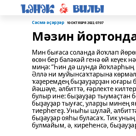
Сәсмә әҫәрҙәр
10 ОКТЯБРЯ 2022, 07:07
Мәзин йортонд
Мин бығаса соланда йоҡлап йөрө
өсөн бер бәләкәй генә өй кеүек 
миңә: “Һин дә шунда йоҡларһың 
Әллә ни муйынсаҡтарына көрмәле
ҡәҙеремдең быҙауҙарҙан юғары б
йәшәүе, әлбиттә, ғәрлекте килте
булыр ине: быҙауҙар тыумаҫтан б
быҙауҙар тыуғас, уларҙы минең я
тиерһегеҙ. Уныһы шулай, әлбиттә
быҙауҙар ояһы буласаҡ. Тик уның
булмайым, ә, киреһенсә, быҙауҙа