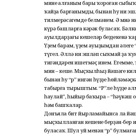
минең алғаным бары ҡороған сыбыҡ 
ҡайҙа барғанымды, бынан һуң ни э
тилмерәсәгемде белмәнем. Ә миңә н
күрә башларға кәрәк буласаҡ. Бәлк
ауылдарҙағы кешеләр беҙҙекенә ҡ
Үҙем барам, үҙем ауыҙымдан әлеге
түгел. Әллә ни эшләп сыҡмай ҙа ҡу
тигәндәрен ишетмәҫ инем. Етемме,
мин – кеше. Мыҫҡылһыҙ йәшәге кил
бынан һуң “р” ингән һүҙҙе һөйләмәҫ
табырға тырыштым. “Р”ле һүҙҙе алм
һаулай”, һыйыр баҡыра – “һәүкәш оло
һәм башҡалар.
Донъяла бит йырламайынса ла йәшә
мыҫҡылланған кешенең берҙән-бер и
буласаҡ. Шул уй менән “р” булмаға