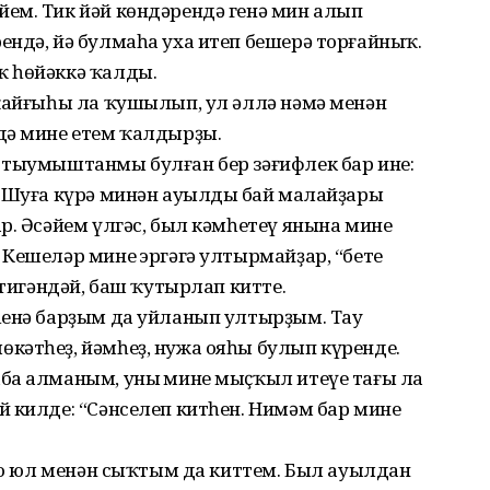
ем. Тик йәй көндәрендә генә мин алып
ндә, йә булмаһа уха итеп бешерә торғайныҡ.
ҡ һөйәккә ҡалды.
 ҡайғыһы ла ҡушылып, ул әллә нәмә менән
дә мине етем ҡалдырҙы.
 тыумыштанмы булған бер зәғифлек бар ине:
. Шуға күрә минән ауылдың бай малайҙары
р. Әсәйем үлгәс, был кәмһетеү янына минең
Кешеләр минең эргәгә ултырмайҙар, “бете
 тигәндәй, баш ҡутырлап китте.
һенә барҙым да уйланып ултырҙым. Тау
кәтһеҙ, йәмһеҙ, нужа ояһы булып күренде.
ба алманым, уның мине мыҫҡыл итеүе тағы ла
 килде: “Сәнселеп китһен. Нимәм бар минең
оло юл менән сыҡтым да киттем. Был ауылдан