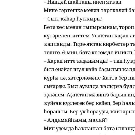
– Ниндәй шайтаны инеп ятҡан.
Мине тәртешкә менән төрткөләй б
– Сыҡ, ҡәһәр һуҡҡыры!
Бөтә көс менән тыпырсынам, тороп
күтәрелеп киттем. Усаҡтан ҡаҙан а
ҡапланды. Тирә-яҡтан кирбестәр т
төштө. Ә мин, бөтә көсөмдө йыйып,
– Харап итте ҡаҙанымды! – тип һу
был енәйәт шул көйө баҫылып ҡалды
күрһә лә, хәтерләмәне. Хатта бер ни
сығарҙы. Был ауылда ҡалырға булд
эҙләнем. Аҙаҡтан мәзингә барып и
ҡуйған күҙлеген бер кейеп, бер һа
һорашты. Бер үк һорауҙы, ҡайтарып
– Алдамайһыңмы, малай?
Мин үҙемдә һаҡланған бөтә ышан