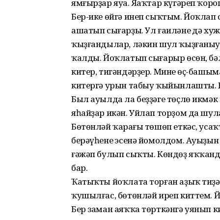
ямғырҙар яуа. Яңаҡтар күгәреп ҡо
Бер-ике өйгә инеп сыҡтым. Йоҡлап 
ашатып сығарҙы. Ул ғаиләнең дә ху
ҡыҙғандылар, ләкин шул ҡыҙғаныу м
ҡалды. Йоҡлатып сығарыр өсөн, бә
китер, тигәндәрҙер. Минең өҫ-башы
китергә урын табыу ҡыйынлашты. Ке
Был ауылда ла беҙҙәге төҫлө икмәк
яһайҙар икән. Уйлап торҙом да шула
Бөтөнләй ҡараңғы төшөп еткәс, усаҡ
берәүһенең эсенә йомолдом. Ауыҙын 
ғәжәп булып сыҡты. Көндөҙ яҡҡанда
бар.
Ҡатыҡты йоҡлата торған аҙыҡ тиҙә
ҡушылғас, бөтөнләй иреп киттем. Й
Бер заман аяҡҡа төрткәнгә уянып 