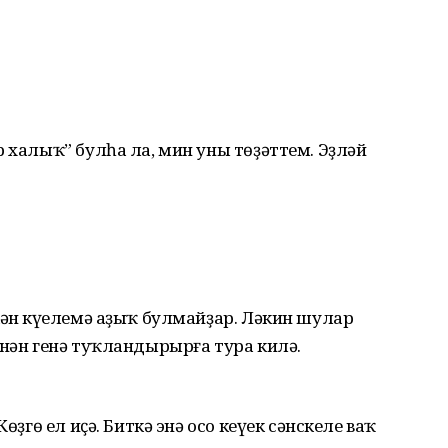
р халыҡ” булһа ла, мин уны төҙәттем. Эҙләй
кән күңелемә аҙыҡ булмайҙар. Ләкин шулар
енән генә туҡландырырға тура килә.
өҙгө ел иҫә. Биткә энә осо кеүек сәнскеле ваҡ