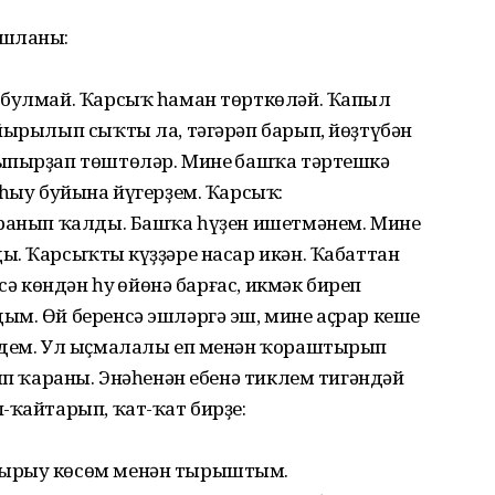
ашланы:
 булмай. Ҡарсыҡ һаман төрткөләй. Ҡапыл
йырылып сыҡты ла, тәгәрәп барып, йөҙтүбән
ыпырҙап төштөләр. Минең башҡа тәртешкә
 һыу буйына йүгерҙем. Ҡарсыҡ:
ҡранып ҡалды. Башҡа һүҙен ишетмәнем. Минең
. Ҡарсыҡтың күҙҙәре насар икән. Ҡабаттан
сә көндән һуң өйөнә барғас, икмәк биреп
ым. Өй беренсә эшләргә эш, мине аҫрар кеше
ндем. Ул ыҫмалалы еп менән ҡораштырып
лып ҡараны. Энәһенән ебенә тиклем тигәндәй
-ҡайтарып, ҡат-ҡат бирҙе:
дырыу көсөм менән тырыштым.