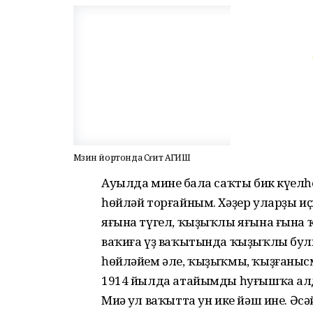
Мәзин йортонда Сәғит АГИШ
Ауылда минең бала саҡты бик күңелһ
һөйләй торғайным. Хәҙер уларҙы иҫ
яғына түгел, ҡыҙыҡлы яғына ғына ҡ
ваҡиға үҙ ваҡытында ҡыҙыҡлы бул
һөйләйем әле, ҡыҙыҡмы, ҡыҙғанысмы
1914 йылда атайымды һуғышҡа ал
Миңә ул ваҡытта ун ике йәш ине. Әс