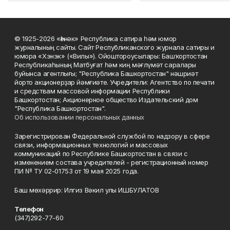
© 1925-2026 «Һәнәк» Республика сатира һәм юмор
журналының сайты. Сайт Республиканского журнала сатиры и
юмора «Хэнэк» («Вилы»). Ойоштороусылары: Башҡортостан
Республикаһының Матбуғат һәм киң мәғлүмәт саралары
буйынса агентлығы; "Республика Башкортостан" нәшриәт
йорто акционерҙар йәмғиәте. Учредители: Агентство по печати
и средствам массовой информации Республики
Башкортостан; Акционерное общество Издательский дом
"Республика Башкортостан".
Об использовании персональных данных
Зарегистрирован Федеральной службой по надзору в сфере
связи, информационных технологий и массовых
коммуникаций по Республике Башкортостан в связи с
изменением состава учредителей - регистрационный номер
ПИ № ТУ 02-01753 от 19 мая 2025 года.
Баш мөхәррир: Илгиз Вәкил улы ИШБУЛАТОВ
Телефон
(347)292-77-60