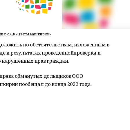
ацию с ЖК «Цветы Башкирии»
оложить по обстоятельствам, изложенным в
де и результатах проведеннойпроверки и
ю нарушенных прав граждан.
ть права обманутых дольщиков ООО
кирии пообещал до конца 2023 года.