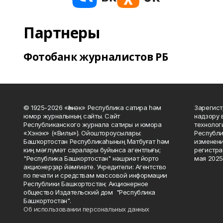
Партнеры
Фотобанк журналистов РБ
© 1925-2026 «Һәнәк» Республика сатира һәм
Зарегист
юмор журналының сайты. Сайт
надзору 
Республиканского журнала сатиры и юмора
технолог
«Хэнэк» («Вилы»). Ойоштороусылары:
Республи
Башҡортостан Республикаһының Матбуғат һәм
изменени
киң мәғлүмәт саралары буйынса агентлығы;
регистра
"Республика Башкортостан" нәшриәт йорто
мая 2025
акционерҙар йәмғиәте. Учредители: Агентство
по печати и средствам массовой информации
Республики Башкортостан; Акционерное
общество Издательский дом "Республика
Башкортостан".
Об использовании персональных данных