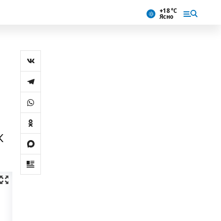
+18 °С
Ясно
К