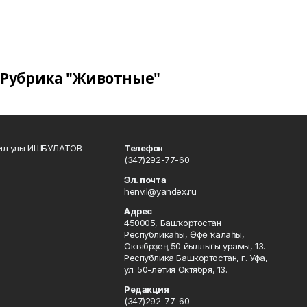
Рубрика "Животные"
кил улы ИШБУЛАТОВ
Телефон
(347)292-77-60
Эл. почта
henvil@yandex.ru
Адрес
450005, Башҡортостан
Республикаһы, Өфө ҡалаһы,
Октябрҙең 50 йыллығы урамы, 13.
Республика Башкортостан, г. Уфа,
ул. 50-летия Октября, 13.
Редакция
(347)292-77-60