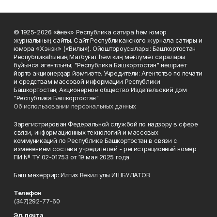
© 1925-2026 «Һәнәк» Республика сатира һәм юмор
журналының сайты. Сайт Республиканского журнала сатиры и
юмора «Хэнэк» («Вилы»). Ойоштороусылары: Башҡортостан
Республикаһының Матбуғат һәм киң мәғлүмәт саралары
буйынса агентлығы; "Республика Башкортостан" нәшриәт
йорто акционерҙар йәмғиәте. Учредители: Агентство по печати
и средствам массовой информации Республики
Башкортостан; Акционерное общество Издательский дом
"Республика Башкортостан".
Об использовании персональных данных
Зарегистрирован Федеральной службой по надзору в сфере
связи, информационных технологий и массовых
коммуникаций по Республике Башкортостан в связи с
изменением состава учредителей - регистрационный номер
ПИ № ТУ 02-01753 от 19 мая 2025 года.
Баш мөхәррир: Илгиз Вәкил улы ИШБУЛАТОВ
Телефон
(347)292-77-60
Эл. почта