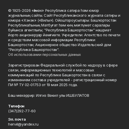
© 1925-2026 «Һәнәк» Республика сатира һәм юмор
журналының сайты. Сайт Республиканского журнала сатиры и
юмора «Хэнэк» («Вилы»). Ойоштороусылары: Башҡортостан
Республикаһының Матбуғат һәм киң мәғлүмәт саралары
буйынса агентлығы; "Республика Башкортостан" нәшриәт
йорто акционерҙар йәмғиәте. Учредители: Агентство по печати
и средствам массовой информации Республики
Башкортостан; Акционерное общество Издательский дом
"Республика Башкортостан".
Об использовании персональных данных
Зарегистрирован Федеральной службой по надзору в сфере
связи, информационных технологий и массовых
коммуникаций по Республике Башкортостан в связи с
изменением состава учредителей - регистрационный номер
ПИ № ТУ 02-01753 от 19 мая 2025 года.
Баш мөхәррир: Илгиз Вәкил улы ИШБУЛАТОВ
Телефон
(347)292-77-60
Эл. почта
henvil@yandex.ru