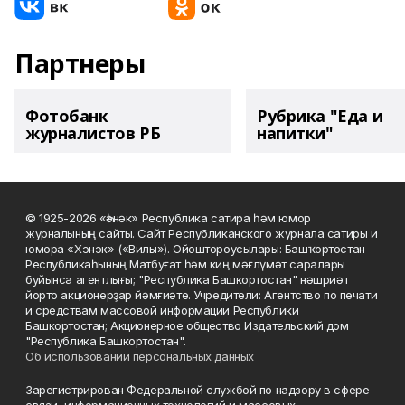
Партнеры
Фотобанк
Рубрика "Еда и
журналистов РБ
напитки"
© 1925-2026 «Һәнәк» Республика сатира һәм юмор
журналының сайты. Сайт Республиканского журнала сатиры и
юмора «Хэнэк» («Вилы»). Ойоштороусылары: Башҡортостан
Республикаһының Матбуғат һәм киң мәғлүмәт саралары
буйынса агентлығы; "Республика Башкортостан" нәшриәт
йорто акционерҙар йәмғиәте. Учредители: Агентство по печати
и средствам массовой информации Республики
Башкортостан; Акционерное общество Издательский дом
"Республика Башкортостан".
Об использовании персональных данных
Зарегистрирован Федеральной службой по надзору в сфере