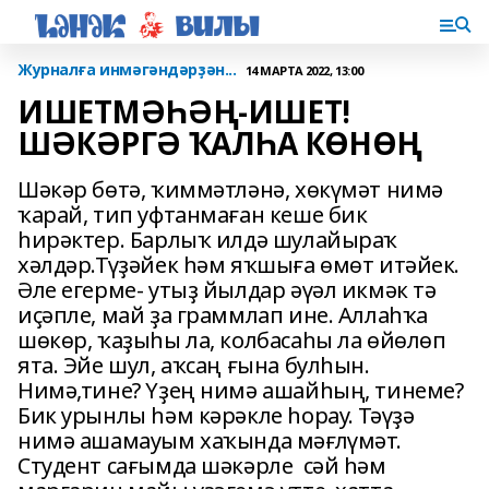
Журналға инмәгәндәрҙән...
14 МАРТА 2022, 13:00
ИШЕТМӘҺӘҢ-ИШЕТ!
ШӘКӘРГӘ ҠАЛҺА КӨНӨҢ
Шәкәр бөтә, ҡиммәтләнә, хөкүмәт нимә
ҡарай, тип уфтанмаған кеше бик
һирәктер. Барлыҡ илдә шулайыраҡ
хәлдәр.Түҙәйек һәм яҡшыға өмөт итәйек.
Әле егерме- утыҙ йылдар әүәл икмәк тә
иҫәпле, май ҙа граммлап ине. Аллаһҡа
шөкөр, ҡаҙыһы ла, колбасаһы ла өйөлөп
ята. Эйе шул, аҡсаң ғына булһын.
Нимә,тине? Үҙең нимә ашайһың, тинеме?
Бик урынлы һәм кәрәкле һорау. Тәүҙә
нимә ашамауым хаҡында мәғлүмәт.
Студент сағымда шәкәрле сәй һәм