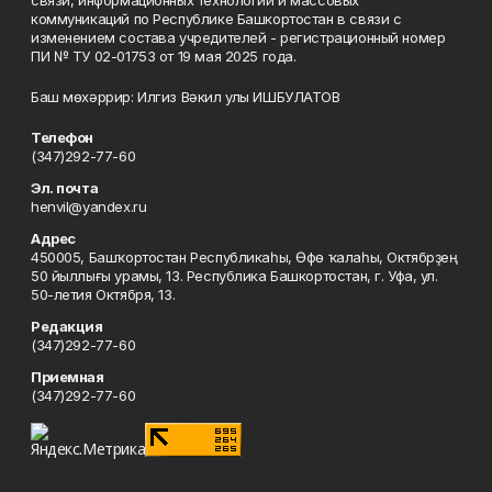
связи, информационных технологий и массовых
коммуникаций по Республике Башкортостан в связи с
изменением состава учредителей - регистрационный номер
ПИ № ТУ 02-01753 от 19 мая 2025 года.
Баш мөхәррир: Илгиз Вәкил улы ИШБУЛАТОВ
Телефон
(347)292-77-60
Эл. почта
henvil@yandex.ru
Адрес
450005, Башҡортостан Республикаһы, Өфө ҡалаһы, Октябрҙең
50 йыллығы урамы, 13. Республика Башкортостан, г. Уфа, ул.
50-летия Октября, 13.
Редакция
(347)292-77-60
Приемная
(347)292-77-60