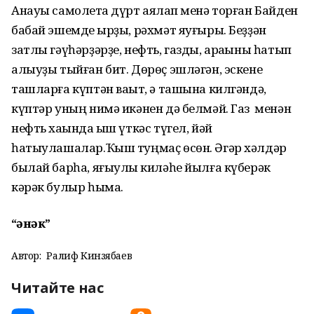
Анауы самолетҡа дүрт аяҡлап менә торған Байден
бабай эшемде ҡырҙы, рәхмәт яуғыры. Беҙҙән
затлы гәүһәрҙәрҙе, нефть, газды, араҡыны һатып
алыуҙы тыйған бит. Дөрөҫ эшләгән, эскене
ташларға күптән ваҡыт, ә ташына килгәндә,
күптәр уның нимә икәнен дә белмәй. Газ менән
нефть хаҡында ҡыш үткәс түгел, йәй
һатыулашалар.Ҡыш туңмаҫ өсөн. Әгәр хәлдәр
былай барһа, яғыулыҡ киләһе йылға күберәк
кәрәк булыр һымаҡ.
“һәнәк”
Автор:
Ралиф Кинзябаев
Читайте нас