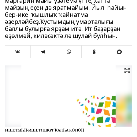
маргарин майы үҙәгемә үтте, хатта
майҙың еҫен дә яратмайым. Йыл һайын
бер-ике ҡышлыҡ ҡайнатма
әҙерләйбеҙ.Ҡустымдың умарталығы
баллы булырға ярҙам итә. Ит баҙарҙан
өҙөлмәй, киләсәктә лә шулай булһын.
ИШЕТМӘҺӘҢ-ИШЕТ! ШӘКӘРГӘ ҠАЛҺА КӨНӨҢ