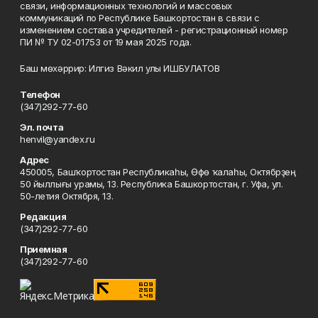
связи, информационных технологий и массовых
коммуникаций по Республике Башкортостан в связи с
изменением состава учредителей - регистрационный номер
ПИ № ТУ 02-01753 от 19 мая 2025 года.
Баш мөхәррир: Илгиз Вәкил улы ИШБУЛАТОВ
Телефон
(347)292-77-60
Эл. почта
henvil@yandex.ru
Адрес
450005, Башҡортостан Республикаһы, Өфө ҡалаһы, Октябрҙең
50 йыллығы урамы, 13. Республика Башкортостан, г. Уфа, ул.
50-летия Октября, 13.
Редакция
(347)292-77-60
Приемная
(347)292-77-60