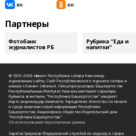
Партнеры
Фотобанк
Рубрика "Еда и
журналистов РБ
напитки"
© 1925-2026 «Һәнәк» Республика сатира һәм юмор
журналының сайты. Сайт Республиканского журнала сатиры и
юмора «Хэнэк» («Вилы»). Ойоштороусылары: Башҡортостан
Республикаһының Матбуғат һәм киң мәғлүмәт саралары
буйынса агентлығы; "Республика Башкортостан" нәшриәт
йорто акционерҙар йәмғиәте. Учредители: Агентство по печати
и средствам массовой информации Республики
Башкортостан; Акционерное общество Издательский дом
"Республика Башкортостан".
Об использовании персональных данных
Зарегистрирован Федеральной службой по надзору в сфере