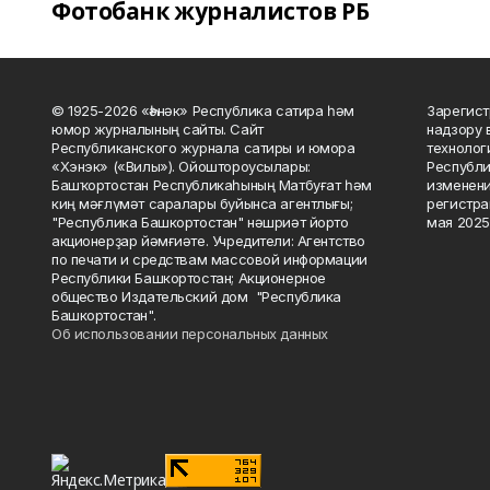
Фотобанк журналистов РБ
© 1925-2026 «Һәнәк» Республика сатира һәм
Зарегист
юмор журналының сайты. Сайт
надзору 
Республиканского журнала сатиры и юмора
технолог
«Хэнэк» («Вилы»). Ойоштороусылары:
Республи
Башҡортостан Республикаһының Матбуғат һәм
изменени
киң мәғлүмәт саралары буйынса агентлығы;
регистра
"Республика Башкортостан" нәшриәт йорто
мая 2025
акционерҙар йәмғиәте. Учредители: Агентство
по печати и средствам массовой информации
Республики Башкортостан; Акционерное
общество Издательский дом "Республика
Башкортостан".
Об использовании персональных данных