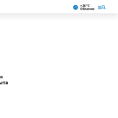
+26 °С
Облачно
30
рыта