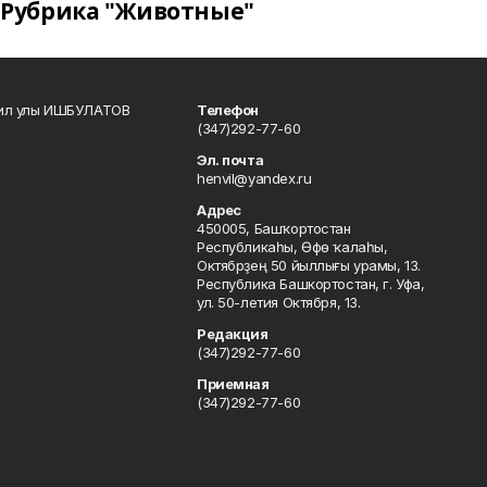
Рубрика "Животные"
кил улы ИШБУЛАТОВ
Телефон
(347)292-77-60
Эл. почта
henvil@yandex.ru
Адрес
450005, Башҡортостан
Республикаһы, Өфө ҡалаһы,
Октябрҙең 50 йыллығы урамы, 13.
Республика Башкортостан, г. Уфа,
ул. 50-летия Октября, 13.
Редакция
(347)292-77-60
Приемная
(347)292-77-60