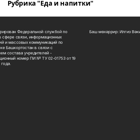
Рубрика "Еда и напитки"
рирован Федеральной службой по
Баш мөхәррир: Илгиз Вә
в сфере связи, информационных
ий и массовых коммуникаций по
ке Башкортостан в связи с
ем состава учредителей -
ционный номер ПИ № ТУ 02-01753 от 19
 года.