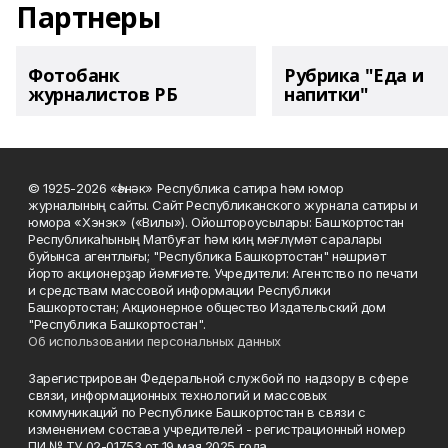
Партнеры
Фотобанк
Рубрика "Еда и
журналистов РБ
напитки"
© 1925-2026 «Һәнәк» Республика сатира һәм юмор
журналының сайты. Сайт Республиканского журнала сатиры и
юмора «Хэнэк» («Вилы»). Ойоштороусылары: Башҡортостан
Республикаһының Матбуғат һәм киң мәғлүмәт саралары
буйынса агентлығы; "Республика Башкортостан" нәшриәт
йорто акционерҙар йәмғиәте. Учредители: Агентство по печати
и средствам массовой информации Республики
Башкортостан; Акционерное общество Издательский дом
"Республика Башкортостан".
Об использовании персональных данных
Зарегистрирован Федеральной службой по надзору в сфере
связи, информационных технологий и массовых
коммуникаций по Республике Башкортостан в связи с
изменением состава учредителей - регистрационный номер
ПИ № ТУ 02-01753 от 19 мая 2025 года.