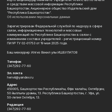
и средствам массовой информации Республики
Башкортостан; Акционерное общество Издательский дом
"Республика Башкортостан".
Об использовании персональных данных
Зарегистрирован Федеральной службой по надзору в сфере
связи, информационных технологий и массовых
коммуникаций по Республике Башкортостан в связи с
изменением состава учредителей - регистрационный номер
ПИ № ТУ 02-01753 от 19 мая 2025 года.
Баш мөхәррир: Илгиз Вәкил улы ИШБУЛАТОВ
Телефон
(347)292-77-60
Эл. почта
henvil@yandex.ru
Адрес
450005, Башҡортостан Республикаһы, Өфө ҡалаһы, Октябрҙең
50 йыллығы урамы, 13. Республика Башкортостан, г. Уфа, ул.
50-летия Октября, 13.
Редакция
(347)292-77-60