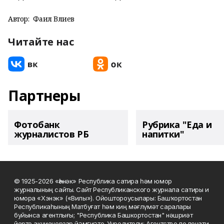
Автор:
Фаил Вәлиев
Читайте нас
Партнеры
Фотобанк
Рубрика "Еда и
журналистов РБ
напитки"
© 1925-2026 «Һәнәк» Республика сатира һәм юмор
журналының сайты. Сайт Республиканского журнала сатиры и
юмора «Хэнэк» («Вилы»). Ойоштороусылары: Башҡортостан
Республикаһының Матбуғат һәм киң мәғлүмәт саралары
буйынса агентлығы; "Республика Башкортостан" нәшриәт
йорто акционерҙар йәмғиәте. Учредители: Агентство по печати