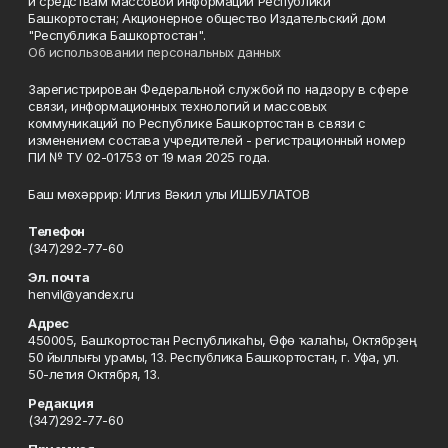
и средствам массовой информации Республики
Башкортостан; Акционерное общество Издательский дом
"Республика Башкортостан".
Об использовании персональных данных
Зарегистрирован Федеральной службой по надзору в сфере
связи, информационных технологий и массовых
коммуникаций по Республике Башкортостан в связи с
изменением состава учредителей - регистрационный номер
ПИ № ТУ 02-01753 от 19 мая 2025 года.
Баш мөхәррир: Илгиз Вәкил улы ИШБУЛАТОВ
Телефон
(347)292-77-60
Эл. почта
henvil@yandex.ru
Адрес
450005, Башҡортостан Республикаһы, Өфө ҡалаһы, Октябрҙең
50 йыллығы урамы, 13. Республика Башкортостан, г. Уфа, ул.
50-летия Октября, 13.
Редакция
(347)292-77-60