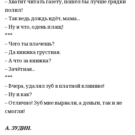
– Хватит читать газету, пошёл бы лучше грядки
полил!
– Так ведь дождь идёт, мама...
– Ну и что, одень плащ!
***
– Чего ты плачешь?
– Да книжка грустная.
– А что за книжка?
– Зачётная...
***
– Вчера, удалял зуб в платной клинике!
– Ну и как?
– Отлично! Зуб мне вырвали, а деньги, так и не
смогли!
А. ЗУДИН.