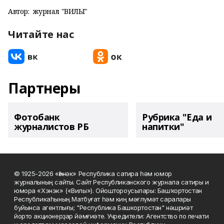
Автор:
журнал "ВИЛЫ"
Читайте нас
Партнеры
Фотобанк
Рубрика "Еда и
журналистов РБ
напитки"
© 1925-2026 «Һәнәк» Республика сатира һәм юмор
журналының сайты. Сайт Республиканского журнала сатиры и
юмора «Хэнэк» («Вилы»). Ойоштороусылары: Башҡортостан
Республикаһының Матбуғат һәм киң мәғлүмәт саралары
буйынса агентлығы; "Республика Башкортостан" нәшриәт
йорто акционерҙар йәмғиәте. Учредители: Агентство по печати