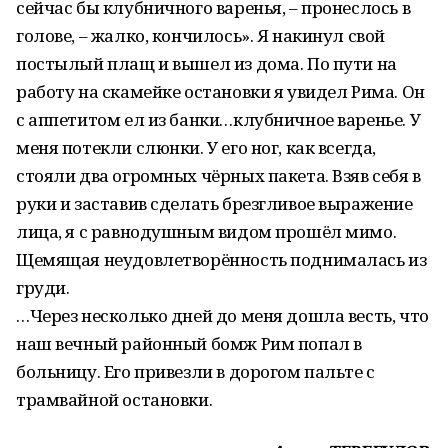
сейчас бы клубничного варенья, – пронеслось в
голове, – жалко, кончилось». Я накинул свой
постылый плащ и вышел из дома. По пути на
работу на скамейке остановки я увидел Рима. Он
с аппетитом ел из банки…клубничное варенье. У
меня потекли слюнки. У его ног, как всегда,
стояли два огромных чёрных пакета. Взяв себя в
руки и заставив сделать брезгливое выражение
лица, я с равнодушным видом прошёл мимо.
Щемящая неудовлетворённость поднималась из
груди.
…Через несколько дней до меня дошла весть, что
наш вечный районный бомж Рим попал в
больницу. Его привезли в дорогом пальте с
трамвайной остановки.