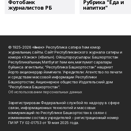
Фотобанк
Рубрика "Еда и
журналистов РБ
напитки"
© 1925-2026 «Һәнәк» Республика сатира һәм юмор
журналының сайты. Сайт Республиканского журнала сатиры и
юмора «Хэнэк» («Вилы»). Ойоштороусылары: Башҡортостан
Республикаһының Матбуғат һәм киң мәғлүмәт саралары
буйынса агентлығы; "Республика Башкортостан" нәшриәт
йорто акционерҙар йәмғиәте. Учредители: Агентство по печати
и средствам массовой информации Республики
Башкортостан; Акционерное общество Издательский дом
"Республика Башкортостан".
Об использовании персональных данных
Зарегистрирован Федеральной службой по надзору в сфере
связи, информационных технологий и массовых
коммуникаций по Республике Башкортостан в связи с
изменением состава учредителей - регистрационный номер
ПИ № ТУ 02-01753 от 19 мая 2025 года.