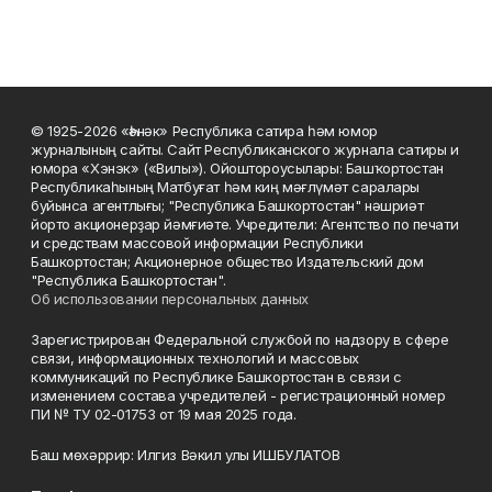
© 1925-2026 «Һәнәк» Республика сатира һәм юмор
журналының сайты. Сайт Республиканского журнала сатиры и
юмора «Хэнэк» («Вилы»). Ойоштороусылары: Башҡортостан
Республикаһының Матбуғат һәм киң мәғлүмәт саралары
буйынса агентлығы; "Республика Башкортостан" нәшриәт
йорто акционерҙар йәмғиәте. Учредители: Агентство по печати
и средствам массовой информации Республики
Башкортостан; Акционерное общество Издательский дом
"Республика Башкортостан".
Об использовании персональных данных
Зарегистрирован Федеральной службой по надзору в сфере
связи, информационных технологий и массовых
коммуникаций по Республике Башкортостан в связи с
изменением состава учредителей - регистрационный номер
ПИ № ТУ 02-01753 от 19 мая 2025 года.
Баш мөхәррир: Илгиз Вәкил улы ИШБУЛАТОВ