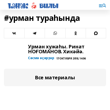
#урман тураһында
Урман хужаһы. Ринат
НОҒОМАНОВ. Хикәйә.
Сәсмә әҫәрҙәр
17 ОКТЯБРЯ 2018, 14:06
Все материалы