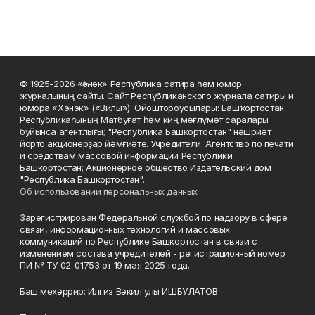
© 1925-2026 «Һәнәк» Республика сатира һәм юмор
журналының сайты. Сайт Республиканского журнала сатиры и
юмора «Хэнэк» («Вилы»). Ойоштороусылары: Башҡортостан
Республикаһының Матбуғат һәм киң мәғлүмәт саралары
буйынса агентлығы; "Республика Башкортостан" нәшриәт
йорто акционерҙар йәмғиәте. Учредители: Агентство по печати
и средствам массовой информации Республики
Башкортостан; Акционерное общество Издательский дом
"Республика Башкортостан".
Об использовании персональных данных
Зарегистрирован Федеральной службой по надзору в сфере
связи, информационных технологий и массовых
коммуникаций по Республике Башкортостан в связи с
изменением состава учредителей - регистрационный номер
ПИ № ТУ 02-01753 от 19 мая 2025 года.
Баш мөхәррир: Илгиз Вәкил улы ИШБУЛАТОВ