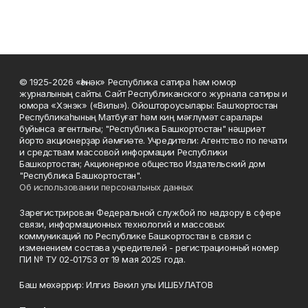
© 1925-2026 «Һәнәк» Республика сатира һәм юмор
журналының сайты. Сайт Республиканского журнала сатиры и
юмора «Хэнэк» («Вилы»). Ойоштороусылары: Башҡортостан
Республикаһының Матбуғат һәм киң мәғлүмәт саралары
буйынса агентлығы; "Республика Башкортостан" нәшриәт
йорто акционерҙар йәмғиәте. Учредители: Агентство по печати
и средствам массовой информации Республики
Башкортостан; Акционерное общество Издательский дом
"Республика Башкортостан".
Об использовании персональных данных
Зарегистрирован Федеральной службой по надзору в сфере
связи, информационных технологий и массовых
коммуникаций по Республике Башкортостан в связи с
изменением состава учредителей - регистрационный номер
ПИ № ТУ 02-01753 от 19 мая 2025 года.
Баш мөхәррир: Илгиз Вәкил улы ИШБУЛАТОВ