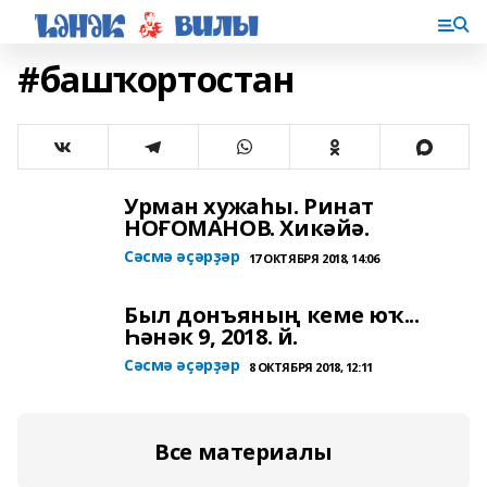
#башҡортостан
Урман хужаһы. Ринат
НОҒОМАНОВ. Хикәйә.
Сәсмә әҫәрҙәр
17 ОКТЯБРЯ 2018, 14:06
Был донъяның кеме юҡ...
Һәнәк 9, 2018. й.
Сәсмә әҫәрҙәр
8 ОКТЯБРЯ 2018, 12:11
Все материалы