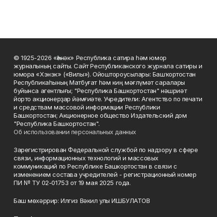
© 1925-2026 «Һәнәк» Республика сатира һәм юмор
журналының сайты. Сайт Республиканского журнала сатиры и
юмора «Хэнэк» («Вилы»). Ойоштороусылары: Башҡортостан
Республикаһының Матбуғат һәм киң мәғлүмәт саралары
буйынса агентлығы; "Республика Башкортостан" нәшриәт
йорто акционерҙар йәмғиәте. Учредители: Агентство по печати
и средствам массовой информации Республики
Башкортостан; Акционерное общество Издательский дом
"Республика Башкортостан".
Об использовании персональных данных
Зарегистрирован Федеральной службой по надзору в сфере
связи, информационных технологий и массовых
коммуникаций по Республике Башкортостан в связи с
изменением состава учредителей - регистрационный номер
ПИ № ТУ 02-01753 от 19 мая 2025 года.
Баш мөхәррир: Илгиз Вәкил улы ИШБУЛАТОВ