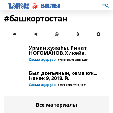
#башкортостан
Урман хужаһы. Ринат
НОҒОМАНОВ. Хикәйә.
Сәсмә әҫәрҙәр
17 ОКТЯБРЯ 2018, 14:06
Был донъяның кеме юҡ...
Һәнәк 9, 2018. й.
Сәсмә әҫәрҙәр
8 ОКТЯБРЯ 2018, 12:11
Все материалы